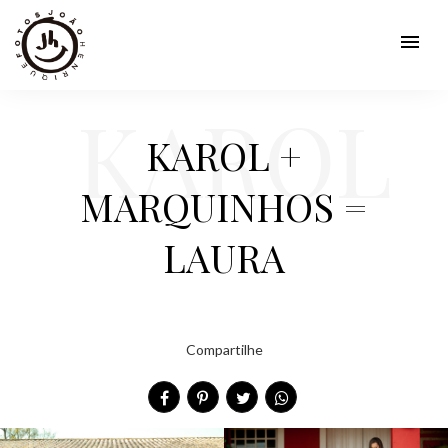
menu
KAROL
KAROL +
MARQUINHOS =
+
LAURA
Compartilhe
MARQUI