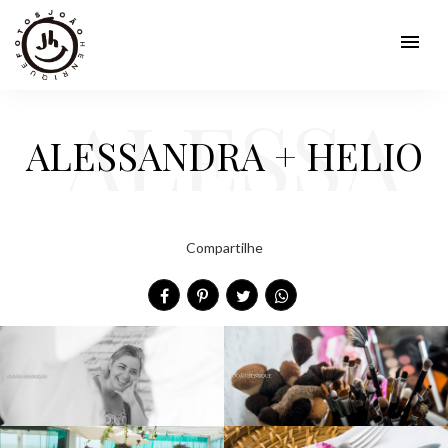
menu
ALESSA
ALESSANDRA + HELIO
NDRA +
Compartilhe
HELIO