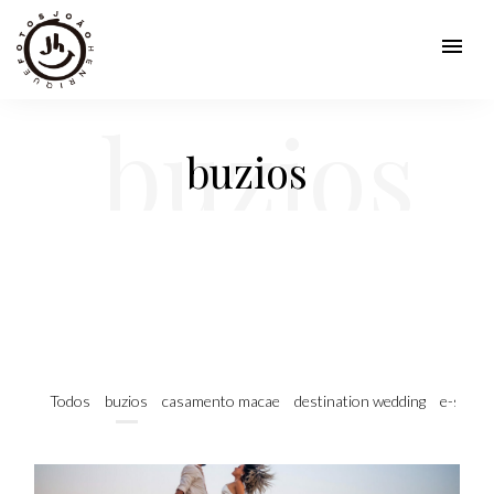
menu
buzios
buzios
Todos
buzios
casamento macae
destination wedding
e-sessi