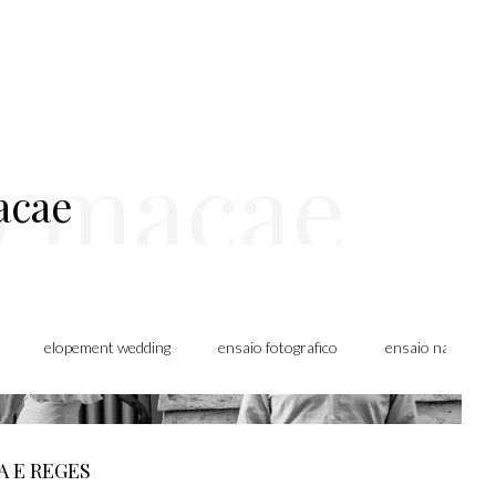
o macae
acae
elopement wedding
ensaio fotografico
ensaio na praia
A E REGES