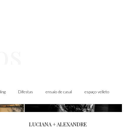
os
ding
Difestas
ensaio de casal
espaço velleto
foto
LUCIANA + ALEXANDRE