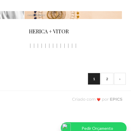
HERICA + VITOR
1
2
›
Pedir Orçamento