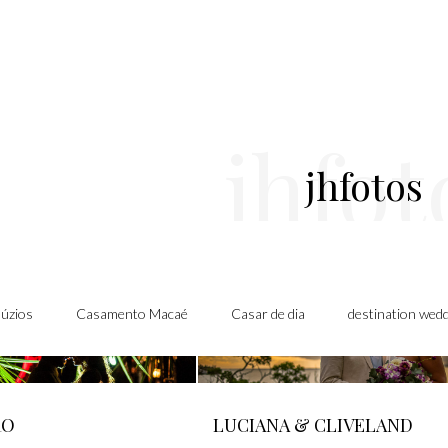
jhfot
jhfotos
úzios
Casamento Macaé
Casar de dia
destination wed
RO
LUCIANA & CLIVELAND